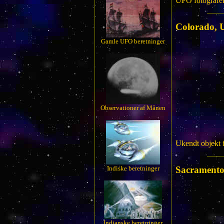
UFO fotografere
Colorado,
Gamle UFO beretninger
Observationer af Månen
Ukendt objekt 
Indiske beretninger
Sacrament
Indianske beretninger