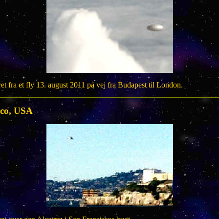
t fra et fly 13. august 2011 på vej fra Budapest til London.
sco, USA