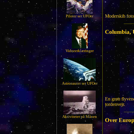
Moderskib fotog
Piloter ser UFOer
Columbia,
Vidneerklæringer
Astronauter ser UFOer
En grøn flyvend
tordenvejr.
Aktiviteter på Månen
Over Euro