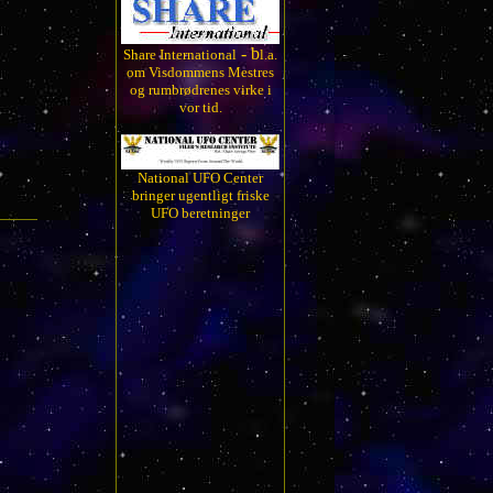
- b
Share International
l.a.
om Visdommens Mestres
og rumbrødrenes virke i
vor tid.
National UFO Center
bringer ugentligt friske
UFO beretninger