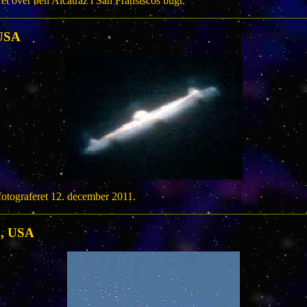
t over øen Alcatraz i San Fransiscos bugt.
 USA
fotograferet 12. december 2011.
o, USA