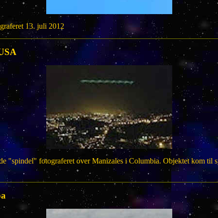
raferet 13. juli 2012
 USA
e "spindel" fotograferet over Manizales i Columbia. Objektet kom til sy
pa