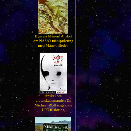
Byer på Månen! Artikel
om NASA's manipulering
med Måne billeder.
Artikel om
videnskabsmanden Dr.
Michael Wolf angående
UFO tilsløring