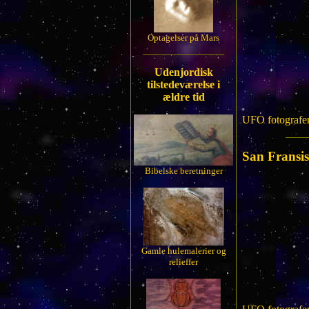
Optagelser på Mars
Udenjordisk
tilstedeværelse i
ældre tid
UFO fotografere
San Fransi
Bibelske beretninger
Gamle hulemalerier og
relieffer