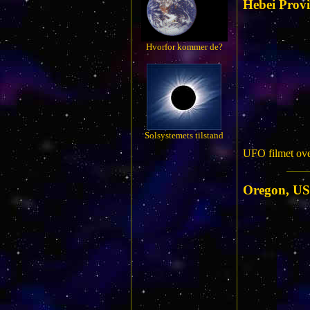
Hebei Provi
Hvorfor kommer de?
Solsystemets tilstand
UFO filmet ove
Oregon, U