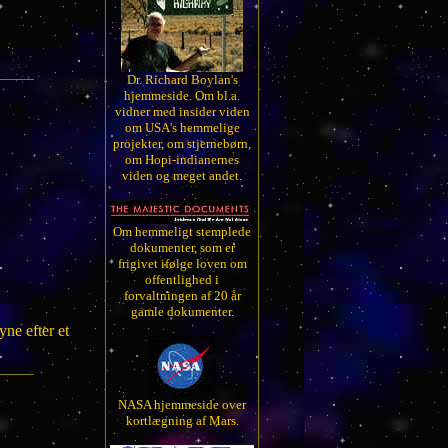
Dr. Richard Boylan's
hjemmeside. Om bl.a.
vidner med insider viden
om USA's hemmelige
projekter, om stjernebørn,
om Hopi-indianernes
viden og meget andet.
Om hemmeligt stemplede
dokumenter, som er
frigivet ifølge loven om
offentlighed i
forvaltningen af 20 år
gamle dokumenter.
ne efter et
NASA hjemmeside over
kortlægning af Mars.