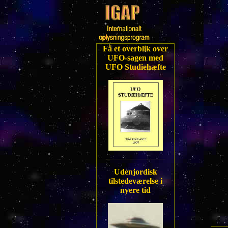
Få et overblik over
UFO-sagen med
UFO Studiehæfte
Udenjordisk
tilstedeværelse i
nyere tid