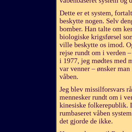
våbenbaseret system og d
Dette er et system, fortal
beskytte nogen. Selv den
bomber. Han talte om kemi
biologiske krigsførsel s
ville beskytte os imod. O
rejse rundt om i verden –
i 1977, jeg mødtes med m
var venner – ønsker man 
våben.
Jeg blev missilforsvars 
mennesker rundt om i ver
kinesiske folkerepublik. 
rumbaseret våben system.
det gjorde de ikke.